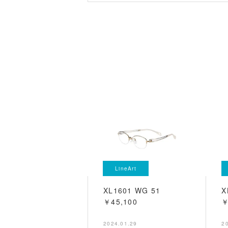
LineArt
XL1601 WG 51
X
￥45,100
￥
2024.01.29
2