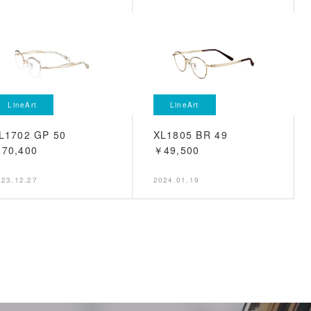
LineArt
LineArt
L1702 GP 50
XL1805 BR 49
70,400
￥49,500
023.12.27
2024.01.19