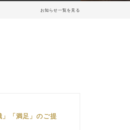
お知らせ一覧を見る
フレーム+レンズ+メガネケースに
アフターケアーをプラスしたお得
で安心なメガネセット。 100本以
上のセット用フレームからお好み
のフレームをお選びいただき、希
望のレンズを組み入れ、一式の価
格を実現しました。
EAD MORE
識」「満足」のご提