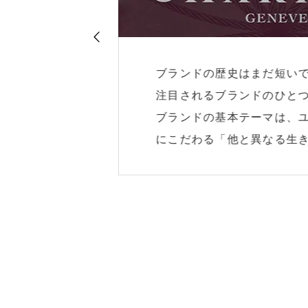
ラインアート シャルマン
が、いま最も
その方が自分らしく自由
す。
人と一体になるアイウェ
ークな独創性
まるで、掛けていないか
」です。
は、その人が持つ個性ま
す。