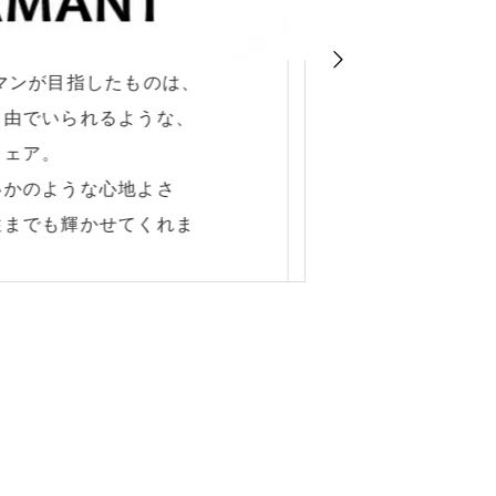
サングラス
ょこサンの姉妹ブランド
した時に鼻
悩んでいる「鼻が痛くな
る」など不
跡が気になる」という不満
か？
嬉しいお手元用メガネで
そこで、「
気にしなく
た。