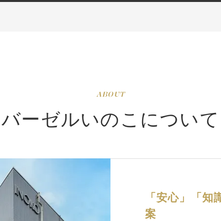
ル致しました
お持ちいただいたお品物を確認し
地金別に分類いたします。選別し
た地金の重量を測定し、当日の地
金買取相場を基に買取り価格を査
定いたします。
ABOUT
READ MORE
バーゼルいのこについて
R
「安心」「知
案